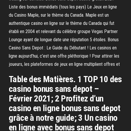
Liste des bonus immédiats (tous les pays) Le Jeux en ligne
du Casino Maple, sur le thème du Canada. Maple est un
authentique casino en ligne sur le thème du Canada qui fut
établi en 2004 et relevant du célèbre groupe Vegas Partner
Lounge ayant de longue date une réputation 5 étoiles. Bonus
Casino Sans Depot : Le Guide du Débutant ! Les casinos en
ligne aujourd’hui, c’est une offre pléthorique ! Pour attirer les
joueurs, les plateformes de jeux en ligne multiplient offres et
Table des Matières. 1 TOP 10 des
casino bonus sans depot –
Février 2021; 2 Profitez d’un
casino en ligne bonus sans depot
grâce à notre guide; 3 Un casino
en ligne avec bonus sans depot