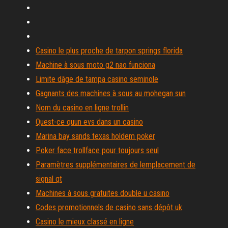
Casino le plus proche de tarpon springs florida
Machine à sous moto g2 nao funciona
Limite dâge de tampa casino seminole
Gagnants des machines à sous au mohegan sun
Nom du casino en ligne trollin
Quest-ce quun evs dans un casino
Marina bay sands texas holdem poker
Poker face trollface pour toujours seul
Paramètres supplémentaires de lemplacement de
signal qt
Machines à sous gratuites double u casino
Codes promotionnels de casino sans dépôt uk
Casino le mieux classé en ligne