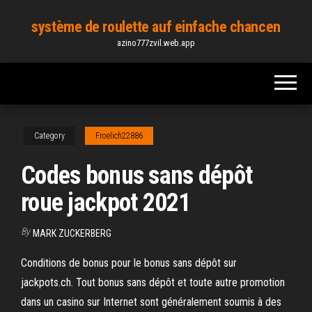
Skip
système de roulette auf einfache chancen
to
azino777zvil.web.app
the
content
Category
Froelich22886
Codes bonus sans dépôt
roue jackpot 2021
By
MARK ZUCKERBERG
Conditions de bonus pour le bonus sans dépôt sur
jackpots.ch. Tout bonus sans dépôt et toute autre promotion
dans un casino sur Internet sont généralement soumis à des