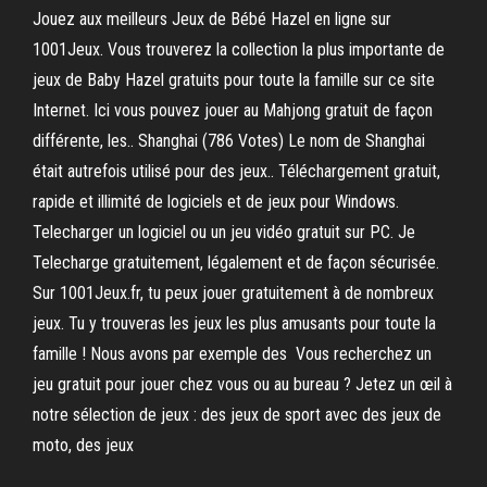
Jouez aux meilleurs Jeux de Bébé Hazel en ligne sur
1001Jeux. Vous trouverez la collection la plus importante de
jeux de Baby Hazel gratuits pour toute la famille sur ce site
Internet. Ici vous pouvez jouer au Mahjong gratuit de façon
différente, les.. Shanghai (786 Votes) Le nom de Shanghai
était autrefois utilisé pour des jeux.. Téléchargement gratuit,
rapide et illimité de logiciels et de jeux pour Windows.
Telecharger un logiciel ou un jeu vidéo gratuit sur PC. Je
Telecharge gratuitement, légalement et de façon sécurisée.
Sur 1001Jeux.fr, tu peux jouer gratuitement à de nombreux
jeux. Tu y trouveras les jeux les plus amusants pour toute la
famille ! Nous avons par exemple des Vous recherchez un
jeu gratuit pour jouer chez vous ou au bureau ? Jetez un œil à
notre sélection de jeux : des jeux de sport avec des jeux de
moto, des jeux