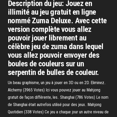
Description du jeu: Jouez en
illimité au jeu gratuit en ligne
nommé Zuma Deluxe. Avec cette
version complète vous allez
pouvoir jouer librement au
célèbre jeu de zuma dans lequel
vous allez pouvoir envoyer des
boules de couleurs sur un
serpentin de bulles de couleur.
Un beau graphisme, un jeu à jouer en 3D ou en 2D. Eliminez..
Alchemy (3965 Votes) Ici vous pouvez jouer au Mahjong
gratuit de façon différente, les.. Shanghai (786 Votes) Le nom
de Shanghai était autrefois utilisé pour des jeux.. Mahjong
Quotidien (338 Votes) Ce jeu a chaque jour un autre niveau de